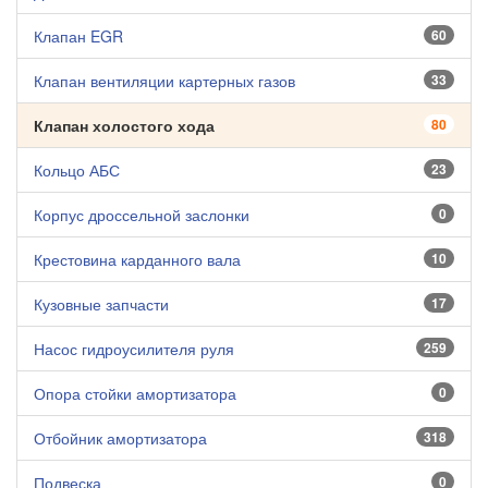
Клапан EGR
60
Клапан вентиляции картерных газов
33
Клапан холостого хода
80
Кольцо АБС
23
Корпус дроссельной заслонки
0
Крестовина карданного вала
10
Кузовные запчасти
17
Насос гидроусилителя руля
259
Опора стойки амортизатора
0
Отбойник амортизатора
318
Подвеска
0