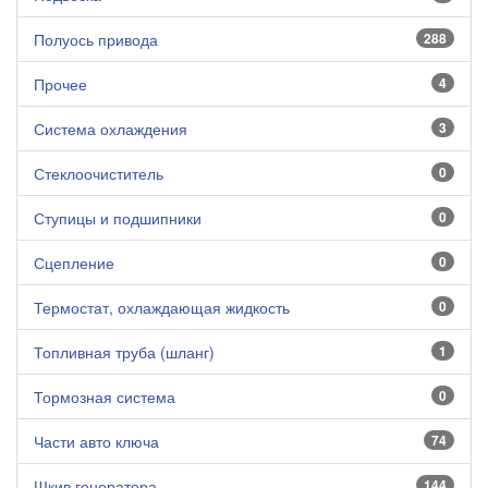
Полуось привода
288
Прочее
4
Система охлаждения
3
Стеклоочиститель
0
Ступицы и подшипники
0
Сцепление
0
Термостат, охлаждающая жидкость
0
Топливная труба (шланг)
1
Тормозная система
0
Части авто ключа
74
Шкив генератора
144