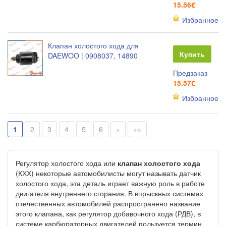
15.56€
Избранное
Клапан холостого хода для
Купить
DAEWOO | 0908037, 14890
Предзаказ
15.57€
Избранное
1
2
3
4
5
6
»
»»
Регулятор холостого хода или
клапан холостого хода
(КХХ) некоторые автомобилисты могут называть датчик
холостого хода, эта деталь играет важную роль в работе
двигателя внутреннего сгорания. В впрыскных системах
отечественных автомобилей распространено название
этого клапана, как регулятор добавочного хода (РДВ), в
системе карбюраторных двигателей пользуется термин