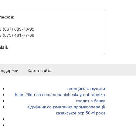
лефон:
8 (067) 689-78-95
8 (073) 481-77-68
Mail:
оддержки
Карта сайта
автоцивілка купити
https://ltd-rich.com/mehanicheskaya-obrabotka
кредит в банку
відмінник соцзмагання промкооперації
казахської рср 50-ті роки