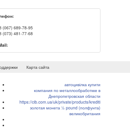
лефон:
8 (067) 689-78-95
8 (073) 481-77-68
Mail:
оддержки
Карта сайта
автоцивілка купити
компания по металлообработкке в
Днепропетровская области
https://cib.com.ua/uk/private/products/krediti
золотая монета ½ pound (полфунта)
великобритания