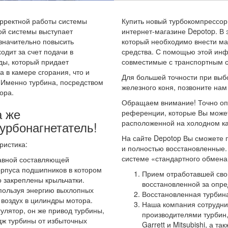
орректной работы системы
Купить новый турбокомпрессор 
ой системы выступает
интернет-магазине Depotop. В
 значительно повысить
который необходимо внести ма
одит за счет подачи в
средства. С помощью этой инф
ды, который придает
совместимые с транспортным с
в камере сгорания, что и
Для большей точности при выбо
 Именно турбина, посредством
железного коня, позвоните на
ора.
Обращаем внимание! Точно оп
а же
референции, которые Вы может
расположенной на холодном ка
урбонагнетатель!
На сайте Depotop Вы сможете п
ристика:
и полностью восстановленные.
системе «стандартного обмена»
авной составляющей
орпуса подшипников в котором
Прием отработавшей сво
о закреплены крыльчатки.
восстановленной за опре
пользуя энергию выхлопных
Восстановленная турбина
 воздух в цилиндры мотора.
Наша компания сотрудни
гулятор, он же привод турбины,
производителями турбин, 
дж турбины от избыточных
Garrett и Mitsubishi, а т