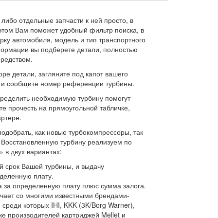
либо отдельные запчасти к ней просто, в
 этом Вам поможет удобный фильтр поиска, в
рку автомобиля, модель и тип транспортного
ормации вы подберете детали, полностью
редством.
ре детали, загляните под капот вашего
м и сообщите номер референции турбины.
ределить необходимую турбину помогут
е прочесть на прямоугольной табличке,
ртере.
одобрать, как новые турбокомпрессоры, так
 Восстановленную турбину реализуем по
 в двух вариантах:
й срок Вашей турбины, и выдачу
деленную плату.
 за определенную плату плюс сумма залога.
чает со многими известными брендами-
среди которых IHI, KKK (3K/Borg Warner),
акже производителей картриджей Mellet и