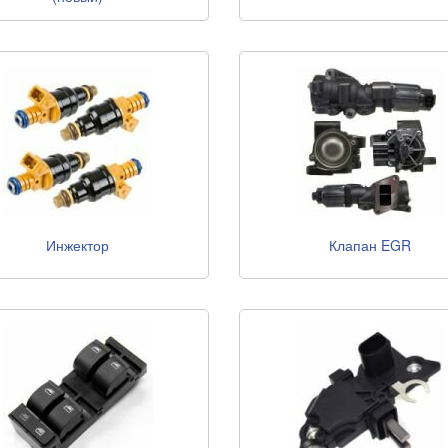
Инжектор
Клапан EGR