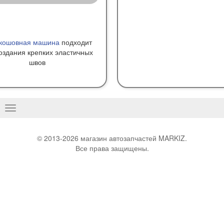
кошовная машина
подходит
оздания крепких эластичных
швов
Basculer
la
navigation
© 2013-2026 магазин автозапчастей MARKIZ.
Все права защищены.