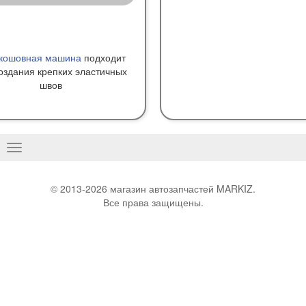
кошовная машина
подходит
оздания крепких эластичных
швов
Basculer
la
navigation
© 2013-2026 магазин автозапчастей MARKIZ.
Все права защищены.