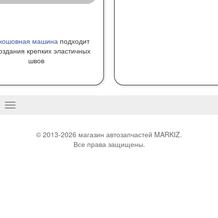
кошовная машина
подходит
оздания крепких эластичных
швов
Basculer
la
navigation
© 2013-2026 магазин автозапчастей MARKIZ.
Все права защищены.