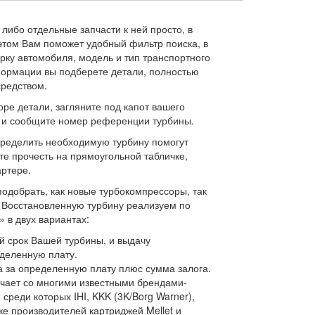
либо отдельные запчасти к ней просто, в
 этом Вам поможет удобный фильтр поиска, в
рку автомобиля, модель и тип транспортного
ормации вы подберете детали, полностью
редством.
ре детали, загляните под капот вашего
м и сообщите номер референции турбины.
ределить необходимую турбину помогут
е прочесть на прямоугольной табличке,
ртере.
одобрать, как новые турбокомпрессоры, так
 Восстановленную турбину реализуем по
 в двух вариантах:
й срок Вашей турбины, и выдачу
деленную плату.
 за определенную плату плюс сумма залога.
чает со многими известными брендами-
среди которых IHI, KKK (3K/Borg Warner),
акже производителей картриджей Mellet и