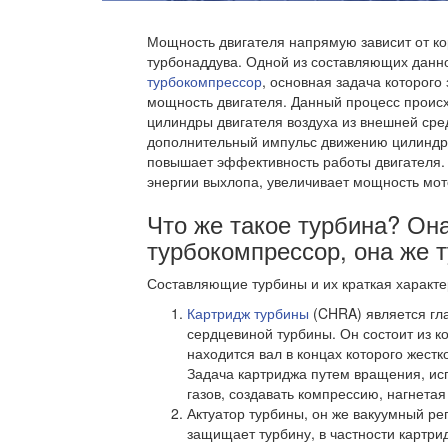
Мощность двигателя напрямую зависит от к
турбонаддува. Одной из составляющих данн
турбокомпрессор
, основная задача которого
мощность двигателя. Данный процесс происх
цилиндры двигателя воздуха из внешней сре
дополнительный импульс движению цилиндра 
повышает эффективность работы двигателя.
энергии выхлопа, увеличивает мощность мот
Что же такое турбина? Он
турбокомпрессор, она же т
Составляющие турбины и их краткая характе
Картридж турбины
(CHRA) является гл
сердцевиной турбины. Он состоит из к
находится вал в концах которого жестк
Задача картриджа путем вращения, ис
газов, создавать компрессию, нагнетая
Актуатор турбины, он же вакуумный ре
защищает турбину, в частности картри