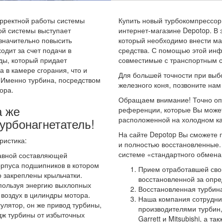
орректной работы системы
Купить новый турбокомпрессор 
ой системы выступает
интернет-магазине Depotop. В
 значительно повысить
который необходимо внести ма
одит за счет подачи в
средства. С помощью этой инф
ды, который придает
совместимые с транспортным с
в камере сгорания, что и
Для большей точности при выбо
 Именно турбина, посредством
железного коня, позвоните на
ора.
Обращаем внимание! Точно оп
а же
референции, которые Вы может
расположенной на холодном ка
урбонагнетатель!
На сайте Depotop Вы сможете п
ристика:
и полностью восстановленные.
системе «стандартного обмена»
авной составляющей
орпуса подшипников в котором
Прием отработавшей сво
о закреплены крыльчатки.
восстановленной за опре
пользуя энергию выхлопных
Восстановленная турбина
 воздух в цилиндры мотора.
Наша компания сотрудни
гулятор, он же привод турбины,
производителями турбин, 
дж турбины от избыточных
Garrett и Mitsubishi, а т