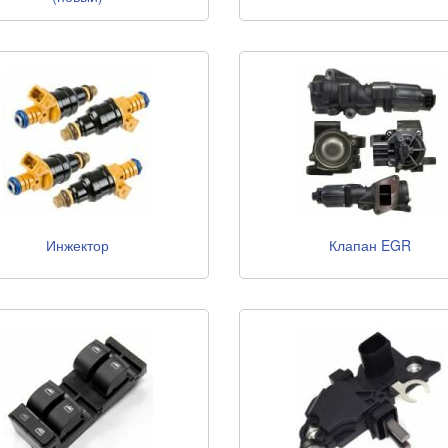
Инжектор
Клапан EGR