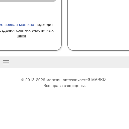
кошовная машина
подходит
оздания крепких эластичных
швов
Basculer
la
navigation
© 2013-2026 магазин автозапчастей MARKIZ.
Все права защищены.