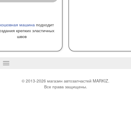
кошовная машина
подходит
оздания крепких эластичных
швов
Basculer
la
navigation
© 2013-2026 магазин автозапчастей MARKIZ.
Все права защищены.