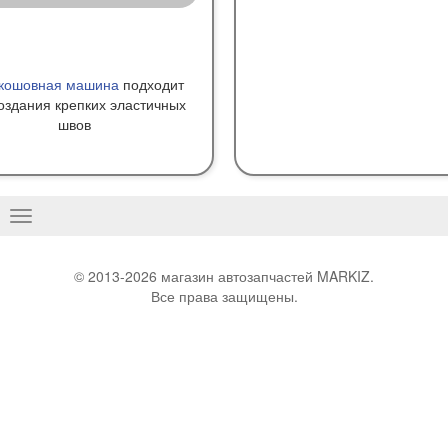
кошовная машина
подходит
оздания крепких эластичных
швов
Basculer
la
navigation
© 2013-2026 магазин автозапчастей MARKIZ.
Все права защищены.