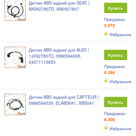
Датчик ABS задний для SEAT |
Купить
6K0927807D, 6N0927807
Предзаказ
5.97€
Избранное
Датчик ABS задний для AUDI |
Купить
1J0927807D, 0986594008,
24071113653
Предзаказ
6.29€
Избранное
Датчик ABS задний для CAPTEUR |
Купить
0986594539, ELABS041, XBS041
Предзаказ
6.30€
Избранное