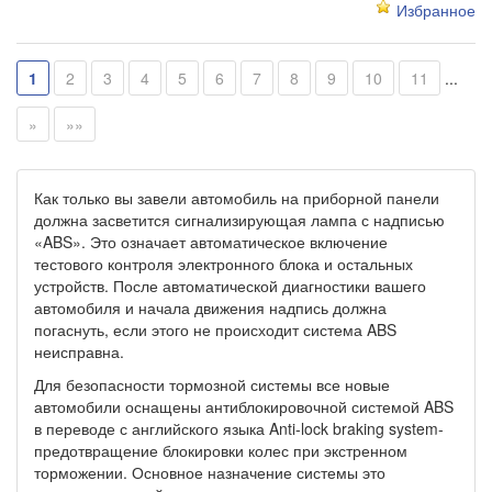
Избранное
1
2
3
4
5
6
7
8
9
10
11
...
»
»»
Как только вы завели автомобиль на приборной панели
должна засветится сигнализирующая лампа с надписью
«ABS». Это означает автоматическое включение
тестового контроля электронного блока и остальных
устройств. После автоматической диагностики вашего
автомобиля и начала движения надпись должна
погаснуть, если этого не происходит система ABS
неисправна.
Для безопасности тормозной системы все новые
автомобили оснащены антиблокировочной системой ABS
в переводе с английского языка Anti-lock braking system-
предотвращение блокировки колес при экстренном
торможении. Основное назначение системы это