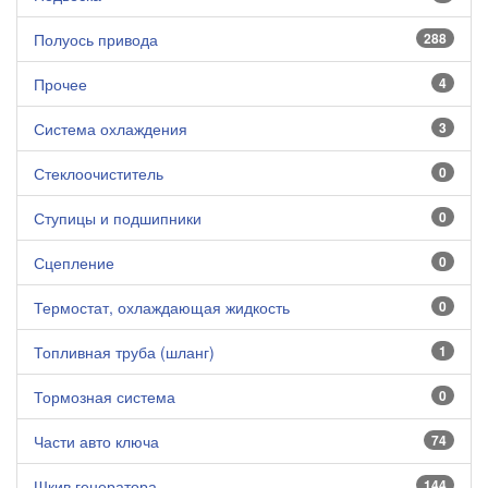
Полуось привода
288
Прочее
4
Система охлаждения
3
Стеклоочиститель
0
Ступицы и подшипники
0
Сцепление
0
Термостат, охлаждающая жидкость
0
Топливная труба (шланг)
1
Тормозная система
0
Части авто ключа
74
Шкив генератора
144