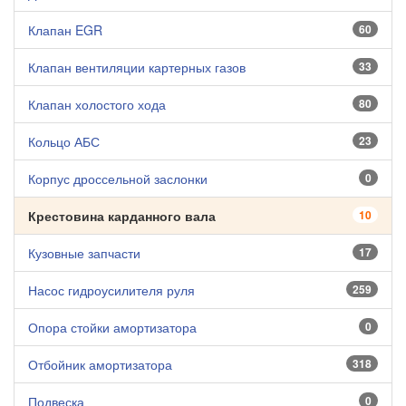
Клапан EGR
60
Клапан вентиляции картерных газов
33
Клапан холостого хода
80
Кольцо АБС
23
Корпус дроссельной заслонки
0
Крестовина карданного вала
10
Кузовные запчасти
17
Насос гидроусилителя руля
259
Опора стойки амортизатора
0
Отбойник амортизатора
318
Подвеска
0