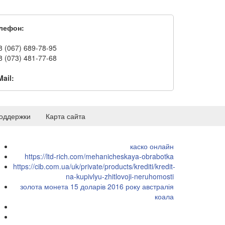
лефон:
8 (067) 689-78-95
8 (073) 481-77-68
Mail:
оддержки
Карта сайта
каско онлайн
https://ltd-rich.com/mehanicheskaya-obrabotka
https://cib.com.ua/uk/private/products/krediti/kredit-
na-kupivlyu-zhitlovoji-neruhomosti
золота монета 15 доларів 2016 року австралія
коала