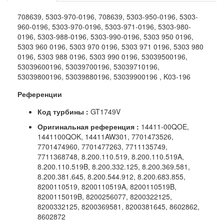
708639, 5303-970-0196, 708639, 5303-950-0196, 5303-
960-0196, 5303-970-0196, 5303-971-0196, 5303-980-
0196, 5303-988-0196, 5303-990-0196, 5303 950 0196,
5303 960 0196, 5303 970 0196, 5303 971 0196, 5303 980
0196, 5303 988 0196, 5303 990 0196, 53039500196,
53039600196, 53039700196, 53039710196,
53039800196, 53039880196, 53039900196 , K03-196
Референции
Код турбины :
GT1749V
Оригинальная референция :
14411-00QOE,
1441100QOK, 14411AW301, 7701473526,
7701474960, 7701477263, 7711135749,
7711368748, 8.200.110.519, 8.200.110.519A,
8.200.110.519B, 8.200.332.125, 8.200.369.581,
8.200.381.645, 8.200.544.912, 8.200.683.855,
8200110519, 8200110519A, 8200110519B,
8200115019B, 8200256077, 8200322125,
8200332125, 8200369581, 8200381645, 8602862,
8602872