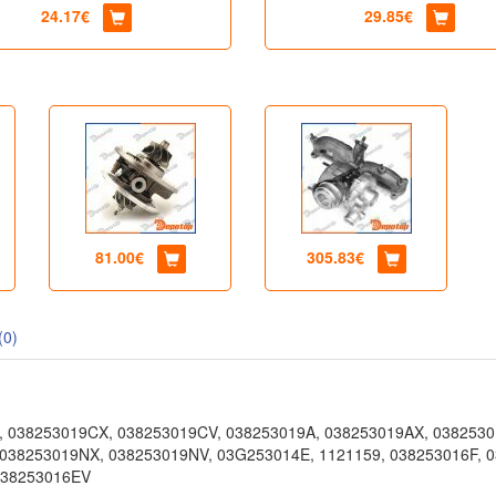
24.17€
29.85€
81.00€
305.83€
(0)
 038253019CX, 038253019CV, 038253019A, 038253019AX, 0382530
038253019NX, 038253019NV, 03G253014E, 1121159, 038253016F, 0
038253016EV