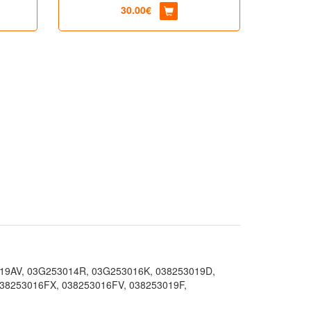
30.00€
19AV, 03G253014R, 03G253016K, 038253019D,
38253016FX, 038253016FV, 038253019F,