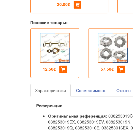
20.00€
Похожие товары:
12.50€
57.50€
Характеристики
Совместимость
Отзывы 
Референции
Оригинальная референция:
038253019C,
038253019DX, 038253019DV, 038253019N, 
038253019Q, 038253016E, 038253016EX, 