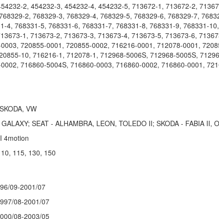
54232-2, 454232-3, 454232-4, 454232-5, 713672-1, 713672-2, 71367
768329-2, 768329-3, 768329-4, 768329-5, 768329-6, 768329-7, 7683
31-4, 768331-5, 768331-6, 768331-7, 768331-8, 768331-9, 768331-1
13673-1, 713673-2, 713673-3, 713673-4, 713673-5, 713673-6, 71367
0003, 720855-0001, 720855-0002, 716216-0001, 712078-0001, 72085
720855-10, 716216-1, 712078-1, 712968-5006S, 712968-5005S, 7129
-0002, 716860-5004S, 716860-0003, 716860-0002, 716860-0001, 72
 SKODA, VW
 GALAXY; SEAT - ALHAMBRA, LEON, TOLEDO II; SKODA - FABIA II, O
DI 4motion
110, 115, 130, 150
996/09-2001/07
1997/08-2001/07
2000/08-2003/05