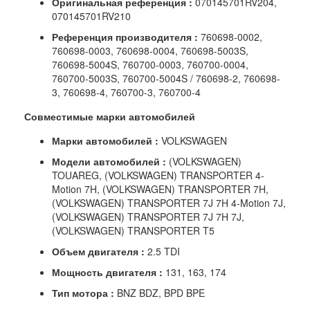
Оригинальная референция
:
070145701RV204,
070145701RV210
Референция производителя
:
760698-0002,
760698-0003, 760698-0004, 760698-5003S,
760698-5004S, 760700-0003, 760700-0004,
760700-5003S, 760700-5004S / 760698-2, 760698-
3, 760698-4, 760700-3, 760700-4
Совместимые марки автомобилей
Марки автомобилей
:
VOLKSWAGEN
Модели автомобилей
:
(VOLKSWAGEN)
TOUAREG, (VOLKSWAGEN) TRANSPORTER 4-
Motion 7H, (VOLKSWAGEN) TRANSPORTER 7H,
(VOLKSWAGEN) TRANSPORTER 7J 7H 4-Motion 7J,
(VOLKSWAGEN) TRANSPORTER 7J 7H 7J,
(VOLKSWAGEN) TRANSPORTER T5
Объем двигателя
:
2.5 TDI
Мощность двигателя
:
131, 163, 174
Тип мотора
:
BNZ BDZ, BPD BPE