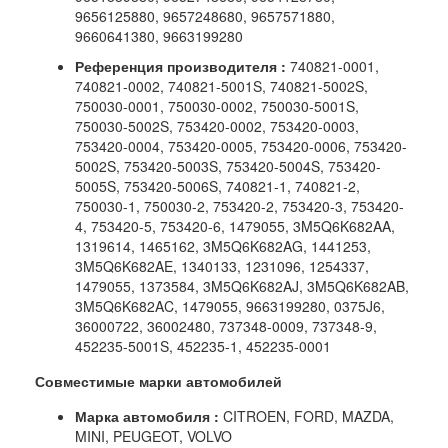
9656125880, 9657248680, 9657571880,
9660641380, 9663199280
Референция производителя :
740821-0001,
740821-0002, 740821-5001S, 740821-5002S,
750030-0001, 750030-0002, 750030-5001S,
750030-5002S, 753420-0002, 753420-0003,
753420-0004, 753420-0005, 753420-0006, 753420-
5002S, 753420-5003S, 753420-5004S, 753420-
5005S, 753420-5006S,
740821-1, 740821-2,
750030-1, 750030-2, 753420-2, 753420-3, 753420-
4, 753420-5, 753420-6, 1479055, 3M5Q6K682AA,
1319614, 1465162, 3M5Q6K682AG, 1441253,
3M5Q6K682AE, 1340133, 1231096, 1254337,
1479055, 1373584, 3M5Q6K682AJ, 3M5Q6K682AB,
3M5Q6K682AC, 1479055, 9663199280, 0375J6,
36000722, 36002480,
737348-0009, 737348-9,
452235-5001S, 452235-1, 452235-0001
Совместимые марки автомобилей
Марка автомобиля :
CITROEN, FORD, MAZDA,
MINI, PEUGEOT, VOLVO