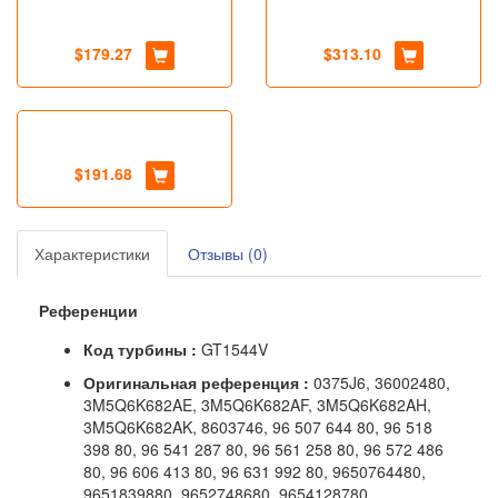
$179.27
$313.10
$191.68
Характеристики
Отзывы (0)
Референции
Код турбины :
GT1544V
Оригинальная референция :
0375J6, 36002480,
3M5Q6K682AE, 3M5Q6K682AF, 3M5Q6K682AH,
3M5Q6K682AK, 8603746, 96 507 644 80, 96 518
398 80, 96 541 287 80, 96 561 258 80, 96 572 486
80, 96 606 413 80, 96 631 992 80, 9650764480,
9651839880, 9652748680, 9654128780,