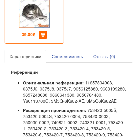
39.00€
Характеристики
Совместимость
Отзывы (0)
Референции
Оригинальная референция:
11657804903,
0375J6, 0375J8, 0375J7, 9656125880, 9663199280,
9657248680, 9660641380, 9650764480,
Y60113700G, 3M5Q-6K682-AE, 3M5Q6K682AE
Референция производителя:
753420-5005S,
753420-5004S, 753420-0004, 753420-0002,
750030-0002, 740821-0002, 740821-0001, 753420-
1, 753420-2, 753420-3, 753420-4, 753420-5,
753420-6, 753420-7, 753420-8, 753420-9, 753420-