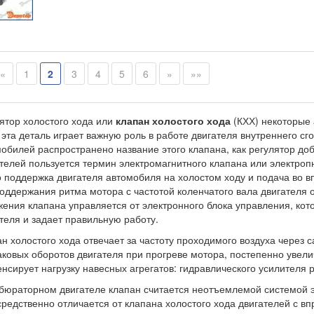
«
1
2
3
4
5
6
»
»»
ятор холостого хода или
клапан холостого хода
(КХХ) некоторые 
 эта деталь играет важную роль в работе двигателя внутреннего с
обилей распространено название этого клапана, как регулятор до
телей пользуется термин электромагнитного клапана или электро
 поддержка двигателя автомобиля на холостом ходу и подача во в
оддержания ритма мотора с частотой коленчатого вала двигателя о
ения клапана управляется от электронного блока управления, ко
теля и задает правильную работу.
н холостого хода отвечает за частоту проходимого воздуха через 
ковых оборотов двигателя при прогреве мотора, постепенно увели
нсирует нагрузку навесных агрегатов: гидравлического усилителя 
бюраторном двигателе клапан считается неотъемлемой системой э
редственно отличается от клапана холостого хода двигателей с вп