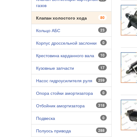
газов
Клапан холостого хода
80
Кольцо АБС
23
Корпус дроссельной заслонки
0
Крестовина карданного вала
10
Кузовные запчасти
17
Насос гидроусилителя руля
259
Опора стойки амортизатора
0
Отбойник амортизатора
318
Подвеска
0
Полуось привода
288