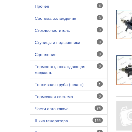
Прочее
4
Система охлаждения
3
Стеклоочиститель
0
Ступицы и подшипники
0
Сцепление
0
Термостат, охлаждающая
0
жидкость
Топливная труба (шланг)
1
Тормозная система
0
Части авто ключа
74
Шкив генератора
144