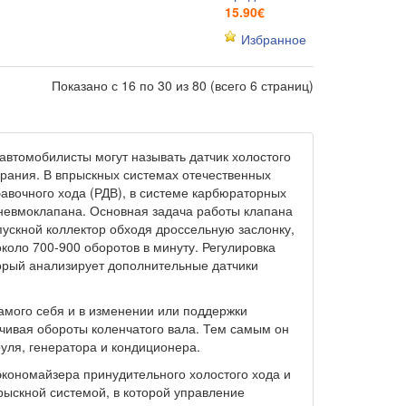
15.90€
Избранное
Показано с 16 по 30 из 80 (всего 6 страниц)
автомобилисты могут называть датчик холостого
горания. В впрыскных системах отечественных
бавочного хода (РДВ), в системе карбюраторных
пневмоклапана. Основная задача работы клапана
пускной коллектор обходя дроссельную заслонку,
коло 700-900 оборотов в минуту. Регулировка
торый анализирует дополнительные датчики
самого себя и в изменении или поддержки
чивая обороты коленчатого вала. Тем самым он
руля, генератора и кондиционера.
кономайзера принудительного холостого хода и
рыскной системой, в которой управление