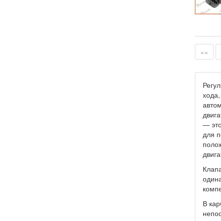
««
Регул
хода,
автом
двига
— это
для п
полож
двига
Клапа
одина
компе
В кар
непос