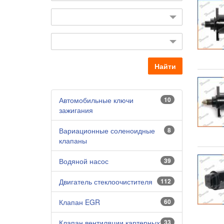
Найти
Автомобильные ключи
10
зажигания
Вариационные соленоидные
8
клапаны
Водяной насос
39
Двигатель стеклоочистителя
112
Клапан EGR
60
Клапан вентиляции картерных
33