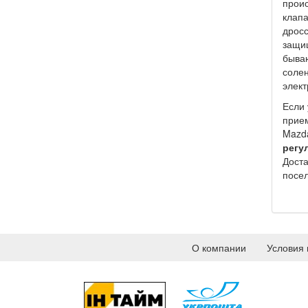
проис
клапа
дросс
защищ
бываю
солен
элект
Если 
прием
Mazda
регу
Доста
посел
О компании
Условия 