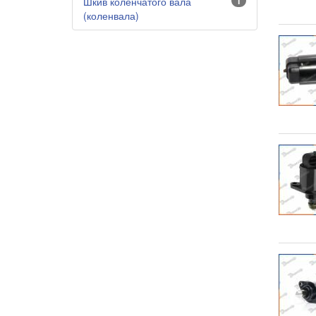
Шкив коленчатого вала
1
(коленвала)