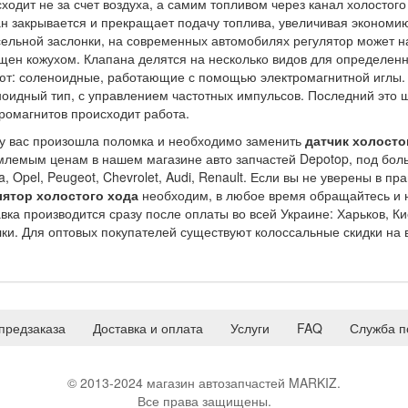
ходит не за счет воздуха, а самим топливом через канал холостог
н закрывается и прекращает подачу топлива, увеличивая экономи
ельной заслонки, на современных автомобилях регулятор может н
ен кожухом. Клапана делятся на несколько видов для определенн
т: соленоидные, работающие с помощью электромагнитной иглы. 
оидный тип, с управлением частотных импульсов. Последний это ш
ромагнитов происходит работа.
у вас произошла поломка и необходимо заменить
датчик холосто
лемым ценам в нашем магазине авто запчастей Depotop, под боль
, Opel, Peugeot, Chevrolet, Audi, Renault. Если вы не уверены в п
лятор холостого хода
необходим, в любое время обращайтесь и н
вка производится сразу после оплаты во всей Украине: Харьков, Ки
ки. Для оптовых покупателей существуют колоссальные скидки на в
предзаказа
Доставка и оплата
Услуги
FAQ
Служба п
© 2013-2024 магазин автозапчастей MARKIZ.
Все права защищены.