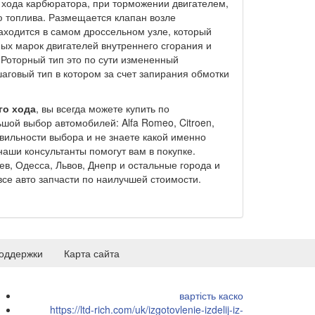
о хода карбюратора, при торможении двигателем,
ю топлива. Размещается клапан возле
аходится в самом дроссельном узле, который
ых марок двигателей внутреннего сгорания и
Роторный тип это по сути измененный
аговый тип в котором за счет запирания обмотки
го хода
, вы всегда можете купить по
шой выбор автомобилей: Alfa Romeo, Citroen,
равильности выбора и не знаете какой именно
аши консультанты помогут вам в покупке.
ев, Одесса, Львов, Днепр и остальные города и
се авто запчасти по наилучшей стоимости.
оддержки
Карта сайта
вартість каско
https://ltd-rich.com/uk/izgotovlenie-izdelij-iz-